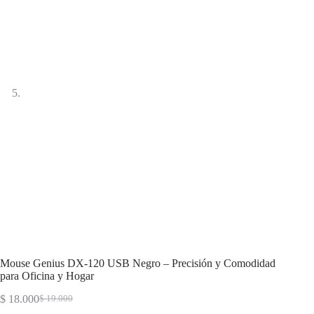
Mouse Genius DX-120 USB Negro – Precisión y Comodidad
para Oficina y Hogar
$
18.000
$
19.000
El
El