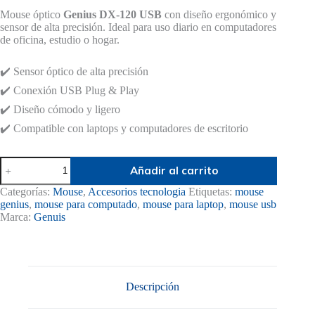
precio
precio
Mouse óptico
Genius DX-120 USB
con diseño ergonómico y
original
actual
sensor de alta precisión. Ideal para uso diario en computadores
era:
es:
de oficina, estudio o hogar.
$ 19.000.
$ 18.000.
✔️ Sensor óptico de alta precisión
✔️ Conexión USB Plug & Play
✔️ Diseño cómodo y ligero
✔️ Compatible con laptops y computadores de escritorio
Mouse
Añadir al carrito
Genius
DX-
Categorías:
Mouse
,
Accesorios tecnologia
Etiquetas:
mouse
120
genius
,
mouse para computado
,
mouse para laptop
,
mouse usb
USB
Marca:
Genuis
Negro
–
Precisión
y
Comodidad
para
Descripción
Oficina
y