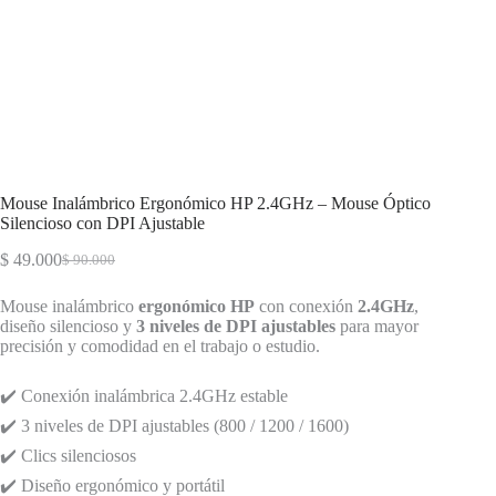
Mouse Inalámbrico Ergonómico HP 2.4GHz – Mouse Óptico
Silencioso con DPI Ajustable
$
49.000
$
90.000
El
El
precio
precio
Mouse inalámbrico
ergonómico HP
con conexión
2.4GHz
,
original
actual
diseño silencioso y
3 niveles de DPI ajustables
para mayor
era:
es:
precisión y comodidad en el trabajo o estudio.
$ 90.000.
$ 49.000.
✔️ Conexión inalámbrica 2.4GHz estable
✔️ 3 niveles de DPI ajustables (800 / 1200 / 1600)
✔️ Clics silenciosos
✔️ Diseño ergonómico y portátil